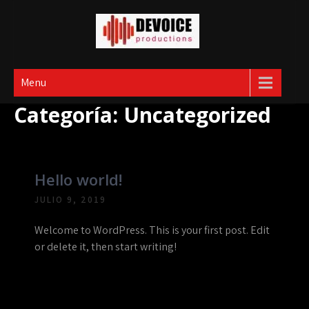
Skip
to
content
Devoice productions
Menu
Categoría:
Uncategorized
Hello world!
JULIO 9, 2019
Welcome to WordPress. This is your first post. Edit
or delete it, then start writing!